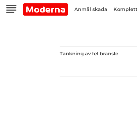
Anmäl skada
Komplett
Tankning av fel bränsle
Tankning
av
fel
bränsle