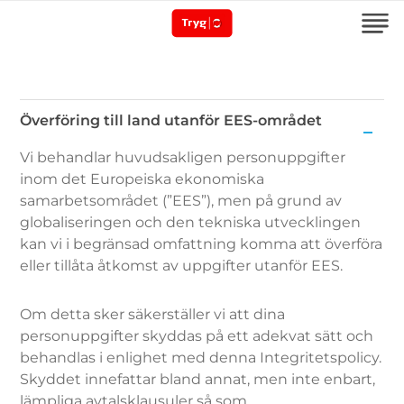
Överföring till land utanför EES-området
Överföring
Vi behandlar huvudsakligen personuppgifter
till
inom det Europeiska ekonomiska
land
samarbetsområdet (”EES”), men på grund av
utanför
globaliseringen och den tekniska utvecklingen
EES-
kan vi i begränsad omfattning komma att överföra
området
eller tillåta åtkomst av uppgifter utanför EES.
Om detta sker säkerställer vi att dina
personuppgifter skyddas på ett adekvat sätt och
behandlas i enlighet med denna Integritetspolicy.
Skyddet innefattar bland annat, men inte enbart,
lämpliga avtalsklausuler så som