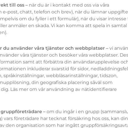
kt till oss –
när du är i kontakt med oss via våra
-post, chatt, telefon och brev), när du lämnar uppgifte
elvis om du fyller i ett formulär), när du visar intresse 
 eller anmäler en skada. Vi kan komma att spela in samta
en).
 du använder våra tjänster och webbplatser –
vi anvä
 använder våra tjänster och besöker våra webbplatser. Des
 information samt att förbättra din användarupplevelse oc
ormationen inkluderar svarstid för sidor, nedladdningsfel
språkinställningar, webbläsarinställningar, tidszon,
rmupplösning, din geografiska placering såväl som
r dig. Läs mer om vår användning av nätidentifierare
 gruppföreträdare –
om du ingår i en grupp (sammanslu
 vars företrädare har tecknat försäkring hos oss, kan di
 av den organisation som har ingått gruppförsäkringsavt