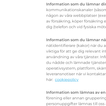
Information som du lämnar dire
kommunikationskanaler (såsom e
någon av våra webbplatser (exemp
av försäkring, köper försäkring
dig (telefon och vid fysiska möt
Information som du lämnar när
nätidentifierare (kakor) när du
viktiga för att ge dig relevant
användning av våra tjänster. Inf
du nådde och lämnade tjänsten, 
operativsystem, plattform, skä
leveransnotiser när vi kontakta
här:
cookiepolicy
Information som lämnas av en
förening eller annan gruppering)
personuppgifter lämnas till oss