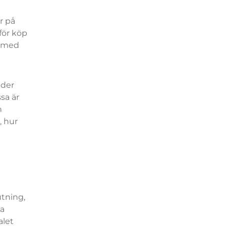
r på
för köp
l med
nder
sa är
h
, hur
tning,
na
alet