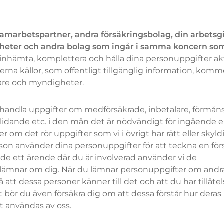
amarbetspartner, andra försäkringsbolag, din arbetsgi
gheter och andra bolag som ingår i samma koncern so
t inhämta, komplettera och hålla dina personuppgifter ak
erna källor, som offentligt tillgänglig information, komme
givare och myndigheter.
ehandla uppgifter om medförsäkrade, inbetalare, förmån
lidande etc. i den mån det är nödvändigt för ingående el
er om det rör uppgifter som vi i övrigt har rätt eller skyl
on använder dina personuppgifter för att teckna en för
nde ett ärende där du är involverad använder vi de
lämnar om dig. När du lämnar personuppgifter om andr
att dessa personer känner till det och att du har tillåtel
bör du även försäkra dig om att dessa förstår hur deras
 användas av oss.