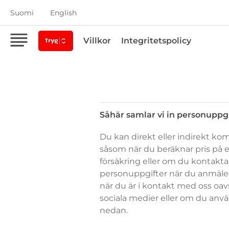
Suomi
English
Villkor
Integritetspolicy
Såhär samlar vi in personuppg
Såhär
Du kan direkt eller indirekt kom
samlar
såsom när du beräknar pris på e
vi
försäkring eller om du kontakt
in
personuppgifter när du anmäle
personuppgifter
när du är i kontakt med oss oav
sociala medier eller om du använ
nedan.