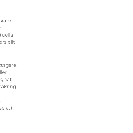
vare,
m
tuella
rsiellt
stagare,
ler
dighet
säkring
a
se att