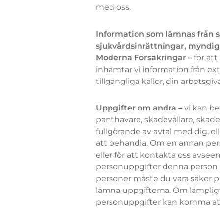
med oss.
Information som lämnas från s
sjukvårdsinrättningar, myndi
Moderna Försäkringar –
för at
inhämtar vi information från ext
tillgängliga källor, din arbets
Uppgifter om andra –
vi kan b
panthavare, skadevållare, skade
fullgörande av avtal med dig, ell
att behandla. Om en annan pers
eller för att kontakta oss avsee
personuppgifter denna person 
personer måste du vara säker på 
lämna uppgifterna. Om lämpligt 
personuppgifter kan komma att