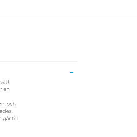
 sätt
ar en
en, och
ledes,
går till