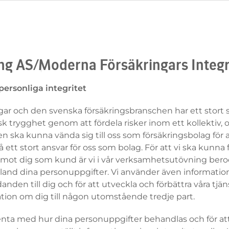
ing AS/Moderna Försäkringars Integr
personliga integritet
ar och den svenska försäkringsbranschen har ett stort 
 trygghet genom att fördela risker inom ett kollektiv, 
en ska kunna vända sig till oss som försäkringsbolag för at
 ett stort ansvar för oss som bolag. För att vi ska kunna f
mot dig som kund är vi i vår verksamhetsutövning bero
land dina personuppgifter. Vi använder även information
nden till dig och för att utveckla och förbättra våra tjän
mation om dig till någon utomstående tredje part.
arenta med hur dina personuppgifter behandlas och för att