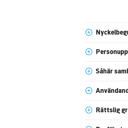
Nyckelbeg
Personuppg
Såhär saml
Användande
Rättslig g