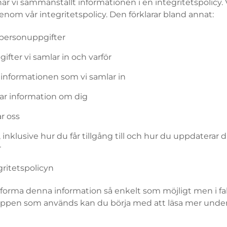
ar vi sammanställt informationen i en integritetspolicy. V
igenom vår integritetspolicy. Den förklarar bland annat:
 personuppgifter
ifter vi samlar in och varför
 informationen som vi samlar in
rar information om dig
r oss
 inklusive hur du får tillgång till och hur du uppdaterar 
r
gritetspolicyn
utforma denna information så enkelt som möjligt men i fa
eppen som används kan du börja med att läsa mer unde