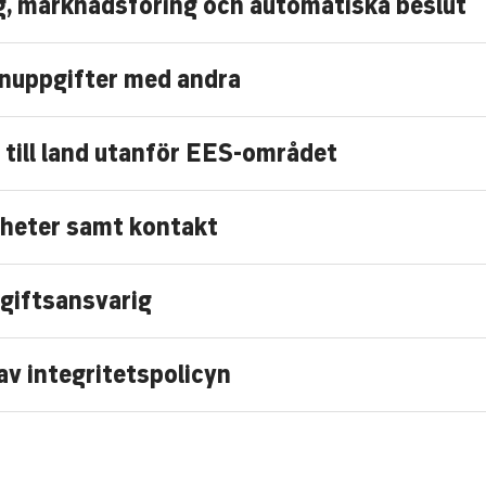
ng, marknadsföring och automatiska beslut
nuppgifter med andra
 till land utanför EES-området
gheter samt kontakt
giftsansvarig
av integritetspolicyn