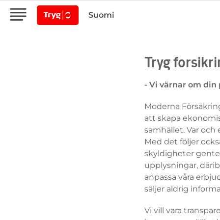
Suomi
Tryg forsikr
- Vi värnar om din 
Moderna Försäkring
att skapa ekonomisk
samhället. Var och 
Med det följer också
skyldigheter gente
upplysningar, därib
anpassa våra erbjuda
säljer aldrig infor
Vi vill vara transp