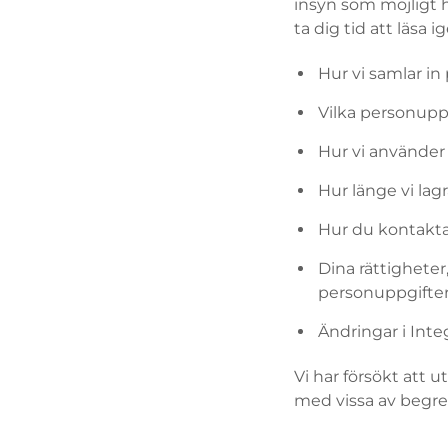
insyn som möjligt h
ta dig tid att läsa 
Hur vi samlar in
Vilka personuppg
Hur vi använder
Hur länge vi lag
Hur du kontakta
Dina rättigheter,
personuppgifte
Ändringar i Inte
Vi har försökt att 
med vissa av begr