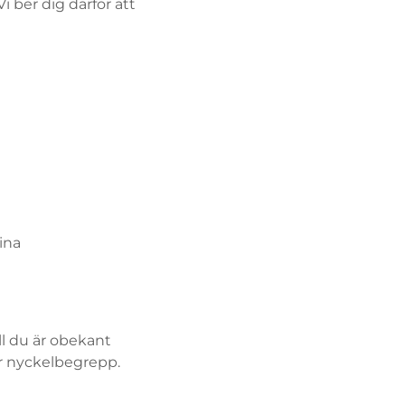
i ber dig därför att
dina
ll du är obekant
r nyckelbegrepp.