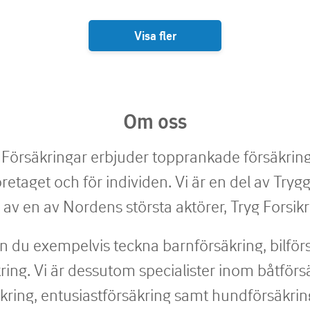
Visa fler
Om oss
örsäkringar erbjuder topprankade försäkring
etaget och för individen. Vi är en del av Try
 av en av Nordens största aktörer, Tryg Forsikr
n du exempelvis teckna barnförsäkring, bilför
ing. Vi är dessutom specialister inom båtförs
kring, entusiastförsäkring samt hundförsäkri