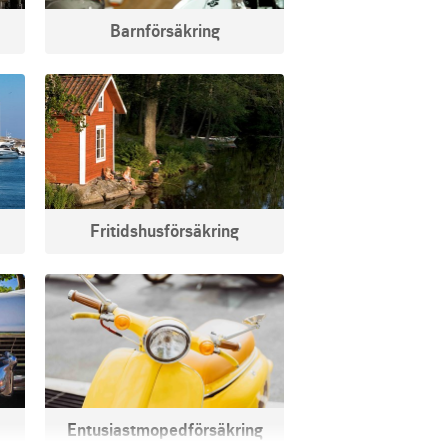
Barnförsäkring
Fritidshus­försäkring
Entusiastmopedförsäkring