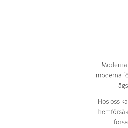
Släpvagns­försäkring
Moderna F
moderna för
ägs
Hos oss ka
hemförsäkr
försä