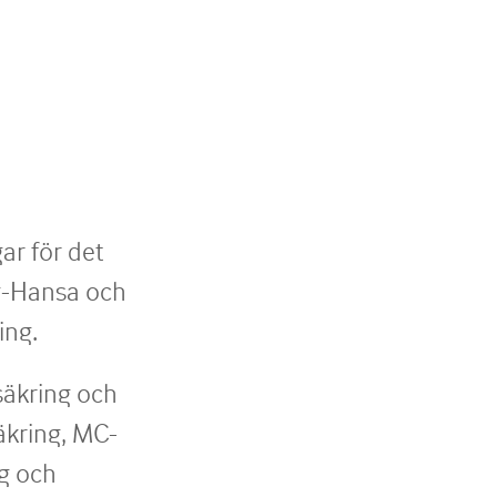
ar för det
gg-Hansa och
ing.
säkring och
äkring, MC-
ng och