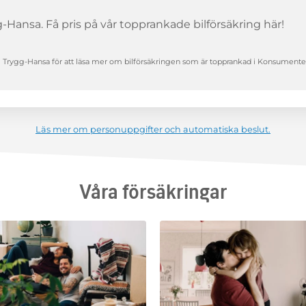
Hansa. Få pris på vår topprankade bilförsäkring här!
ill Trygg-Hansa för att läsa mer om bilförsäkringen som är topprankad i Konsumente
Läs mer om personuppgifter och automatiska beslut.
Våra försäkringar