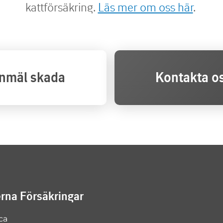
kattförsäkring.
Läs mer om oss här
.
nmäl skada
Kontakta o
na Försäkringar
ca