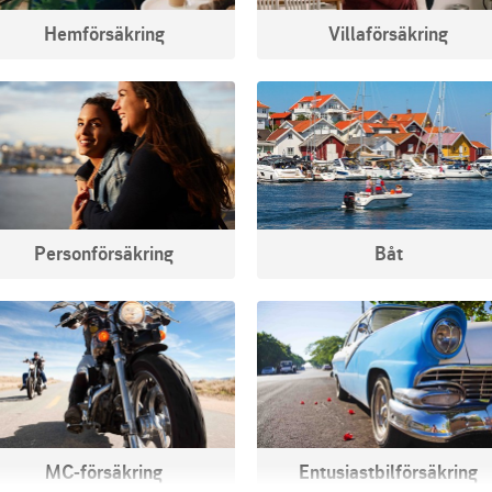
Hemförsäkring
Villaförsäkring
Personförsäkring
Båt
MC-försäkring
Entusiastbilförsäkring