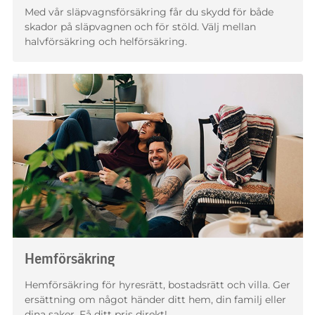
Med vår släpvagnsförsäkring får du skydd för både
skador på släpvagnen och för stöld. Välj mellan
halvförsäkring och helförsäkring.
Hemförsäkring
Hemförsäkring för hyresrätt, bostadsrätt och villa. Ger
ersättning om något händer ditt hem, din familj eller
dina saker. Få ditt pris direkt!