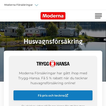
Välj försäkring
Husvagnsförsäkring
Moderna Försäkringar har gått ihop med
Trygg-Hansa. Få 5 % rabatt när du tecknar
husvagnsförsäkring online!
Få pris och teckna