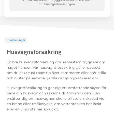
Du skickas vidare till Trygg-Hansa för att läsa mer
om husvagnsförsäkringen.
Försäkringar
Husvagnsförsäkring
En bra husvagnsförsäkring gör semestern tryggare om
något händer.​ Vår husvagnsförsäkring gäller oavsett
om du är ute på roadtrip över sommaren eller står stilla
och njuter på samma gamla campingplats året om.
Husvagnsförsäkringen ger dig ett omfattande skydd för
både din husvagn och sakerna du förvarar i den. Den
ersätter dig om husvagnen skulle bli stulen, skadad vid
en brand eller trafikolycka, om vattentanken har läckt
eller en vindruta har spruckit.