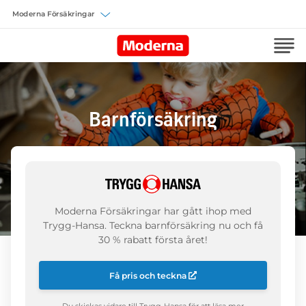
Välj försäkring
Barnförsäkring
Moderna Försäkringar har gått ihop med
Trygg-Hansa. Teckna barnförsäkring nu och få
30 % rabatt första året!
Få pris och teckna