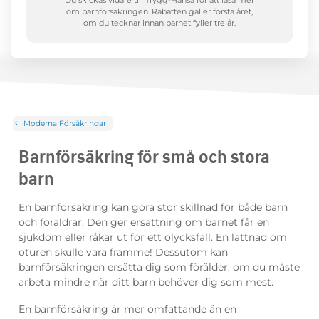
Du skickas vidare till Trygg-Hansa för att läsa mer
om barnförsäkringen. Rabatten gäller första året,
om du tecknar innan barnet fyller tre år.
Moderna Försäkringar
Barnförsäkring för små och stora
barn
En barnförsäkring kan göra stor skillnad för både barn
och föräldrar. Den ger ersättning om barnet får en
sjukdom eller råkar ut för ett olycksfall. En lättnad om
oturen skulle vara framme! Dessutom kan
barnförsäkringen ersätta dig som förälder, om du måste
arbeta mindre när ditt barn behöver dig som mest.
En barnförsäkring är mer omfattande än en