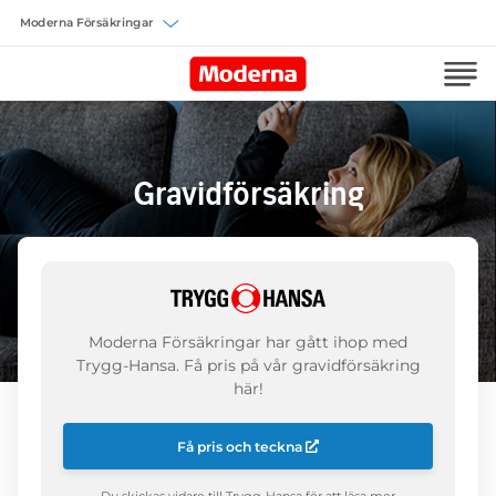
Välj försäkring
Gravidförsäkring
Moderna Försäkringar har gått ihop med
Trygg-Hansa. Få pris på vår gravidförsäkring
här!
Få pris och teckna