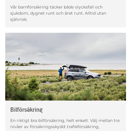
innan du tecknar din försäkring. Efter att du tecknat finns
Vår barnförsäkring täcker både olycksfall och
all information, tillsammans med ditt försäkringsbrev,
sjukdom, dygnet runt och året runt. Alltid utan
på
Mina Sidor
. Om du valt att inte vara digital kund hos
självrisk.
oss får du all information hemskickad – kom ihåg att spara
den på ett säkert ställe.
Äldre villkor
Ärrtabeller
Förköpsinformation Gravidförsäkring
Produktfaktablad Gravidförsäkring
Villkor Gravidförsäkring
Bilförsäkring
En riktigt bra bilförsäkring, helt enkelt. Välj mellan tre
nivåer av försäkringsskydd: trafikförsäkring,