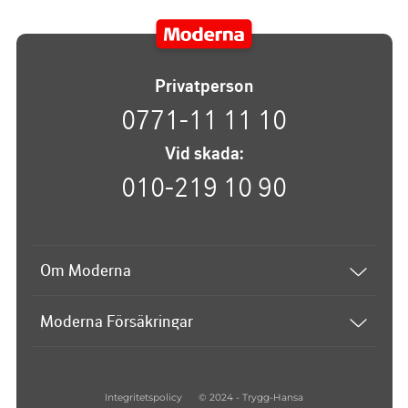
Privatperson
0771-11 11 10
Vid skada:
010-219 10 90
Om Moderna
Om Moderna
Moderna Försäkringar
Upphovsrätt
Atlantica
Disclaimer
Bilsport & MC
Hantering av personuppgifter
Integritetspolicy
© 2024 - Trygg-Hansa