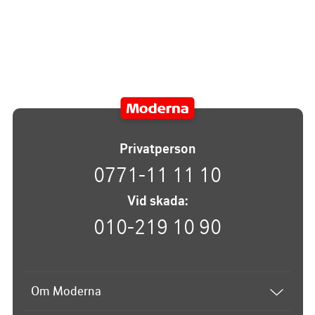
ärende?
Privatperson
0771-11 11 10
Vid skada:
010-219 10 90
Om Moderna