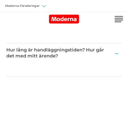
Välj försäkring
Hur lång är handläggningstiden? Hur går
det med mitt ärende?
Hur
lång
är
handläggningstiden?
Hur
går
det
med
mitt