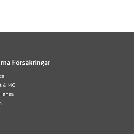
na Försäkringar
ca
rt & MC
Hansa
m