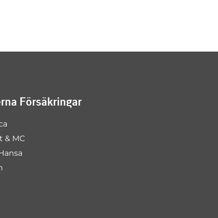
na Försäkringar
ca
rt & MC
Hansa
m