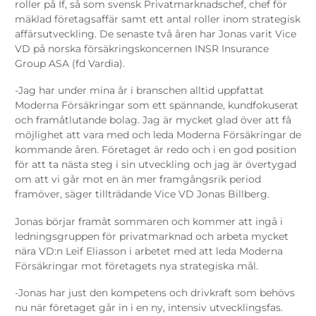
roller på If, så som svensk Privatmarknadschef, chef för
mäklad företagsaffär samt ett antal roller inom strategisk
affärsutveckling. De senaste två åren har Jonas varit Vice
VD på norska försäkringskoncernen INSR Insurance
Group ASA (fd Vardia).
-Jag har under mina år i branschen alltid uppfattat
Moderna Försäkringar som ett spännande, kundfokuserat
och framåtlutande bolag. Jag är mycket glad över att få
möjlighet att vara med och leda Moderna Försäkringar de
kommande åren. Företaget är redo och i en god position
för att ta nästa steg i sin utveckling och jag är övertygad
om att vi går mot en än mer framgångsrik period
framöver, säger tillträdande Vice VD Jonas Billberg.
Jonas börjar framåt sommaren och kommer att ingå i
ledningsgruppen för privatmarknad och arbeta mycket
nära VD:n Leif Eliasson i arbetet med att leda Moderna
Försäkringar mot företagets nya strategiska mål.
-Jonas har just den kompetens och drivkraft som behövs
nu när företaget går in i en ny, intensiv utvecklingsfas.