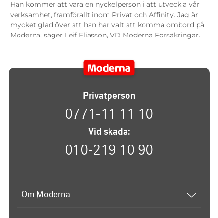
Han kommer att vara en nyckelperson i att utveckla vår
verksamhet, framförallt inom Privat och Affinity. Jag är
mycket glad över att han har valt att komma ombord på
Moderna, säger Leif Eliasson, VD Moderna Försäkringar.
Privatperson
0771-11 11 10
Vid skada:
010-219 10 90
Om Moderna
Om Moderna