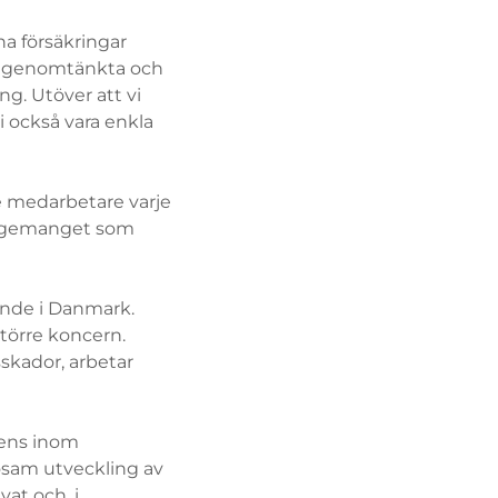
a försäkringar
ha genomtänkta och
g. Utöver att vi
i också vara enkla
e medarbetare varje
ngagemanget som
ande i Danmark.
 större koncern.
sskador, arbetar
tens inom
sosam utveckling av
at och, i