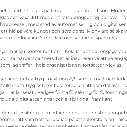
beta med ett fokus på lönsamhet samtidigt som Modern
klas och växa. Ett modernt försäkringsbolag behöver 
 processer, med stöd av automatisering och digitaliserin
 att hjälpa våra kunder och göra deras liv enklare så ska v
mans med för våra förmedlare och samarbetspartners.
ngar har sju kontor runt om i hela landet där engagerad
 och samarbetspartners. Det är inspirerande att se e
 som jag träffar i hela organisationen, fortsätter Nicklas.
ar är en del av Tryg Forsikring A/S som är marknadsled
ställd inom Tryg och ser flera fördelar i att vara del av en
r har lanserat Sveriges första försäkring för förlossning
erbjuda digitala lösningar och alltid ligga i framkant.
Moderna försäkringar en erfaren person med stor kompe
ommer att vara helt fokuserad på att säkerställa en häl
n svenska delen av verksamheten. Detta gäller både Priv