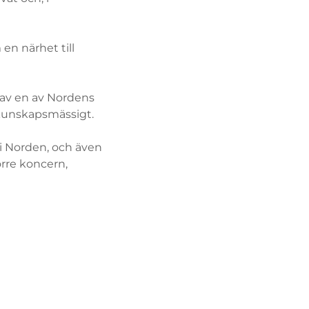
n närhet till
av en av Nordens
 kunskapsmässigt.
r i Norden, och även
örre koncern,