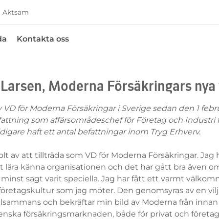
Aktsam
da
Kontakta oss
 Larsen, Moderna Försäkringars nya
ny VD för Moderna Försäkringar i Sverige sedan den 1 fe
attning som affärsområdeschef för Företag och Industri 
igare haft ett antal befattningar inom Tryg Erhverv.
tolt av att tillträda som VD för Moderna Försäkringar. Ja
tt lära känna organisationen och det har gått bra även o
nst sagt varit speciella. Jag har fått ett varmt välkom
öretagskultur som jag möter. Den genomsyras av en vil
tillsammans och bekräftar min bild av Moderna från innan
nska försäkringsmarknaden, både för privat och företa