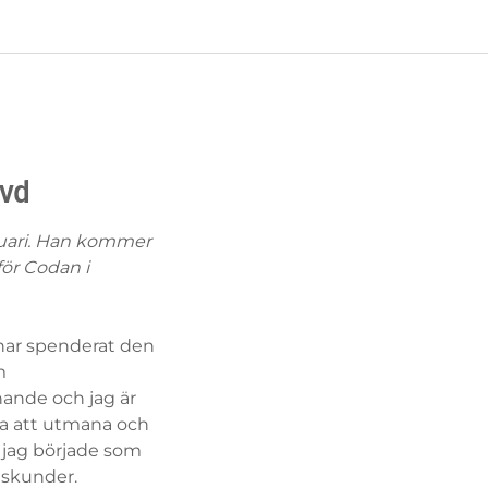
 vd
bruari. Han kommer
för Codan i
g har spenderat den
m
nande och jag är
ja att utmana och
 jag började som
gskunder.