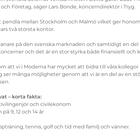
 och Företag, säger Lars Bonde, koncerndirektör i Tryg.
 pendla mellan Stockholm och Malmö vilket ger honom e
rs två största kontor.
anare på den svenska marknaden och samtidigt en del 
koncerner och det är en stor styrka både finansiellt och
om att vi i Moderna har mycket att bidra till våra kollego
ag ser många möjligheter genom att vi är en del av en st
sen.
at – korta fakta:
civilingenjör och civilekonom
n på 9, 12 och 14 år
Löpträning, tennis, golf och tid med familj och vänner.