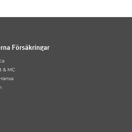
na Försäkringar
ca
rt & MC
Hansa
m