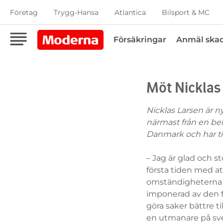
Företag
Trygg-Hansa
Atlantica
Bilsport & MC
Försäkringar
Anmäl ska
Möt Nicklas
Nicklas Larsen är 
närmast från en bef
Danmark och har tid
– Jag är glad och s
första tiden med a
omständigheterna mi
imponerad av den f
göra saker bättre 
en utmanare på sve