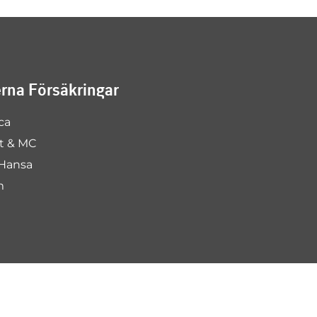
na Försäkringar
ca
rt & MC
Hansa
m