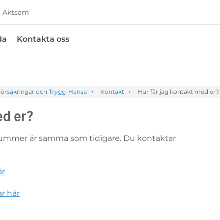
Aktsam
da
Kontakta oss
örsäkringar och Trygg-Hansa
Kontakt
Hur får jag kontakt med er?
ed er?
nummer är samma som tidigare. Du kontaktar
är
r här