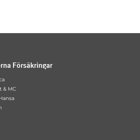
na Försäkringar
ca
rt & MC
Hansa
m