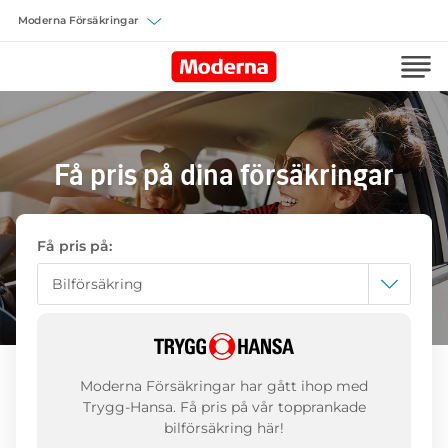
Välj försäkring
Få pris på dina försäkringar
Få pris på:
Bilförsäkring
Bilförsäkring
Hem och Villa
Moderna Försäkringar har gått ihop med
Barn, Vuxen och Gravid
Bostadsrättsförsäkring
Trygg-Hansa. Få pris på vår topprankade
bilförsäkring här!
Hund och Katt
Barnförsäkring
Hyresrättsförsäkring