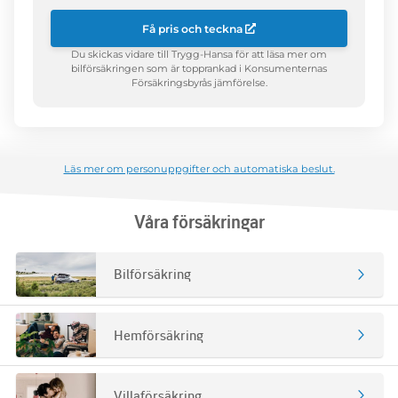
Båt
Kattförsäkring
Villaförsäkring
Personförsäkring
Få pris och teckna
Mc och andra fordon
Båtförsäkring
Fritidshusförsäkring
Gravidförsäkring
Hundförsäkring
Du skickas vidare till Trygg-Hansa för att läsa mer om
bilförsäkringen som är topprankad i Konsumenternas
Motorcykelförsäkring
Vattenskoterförsäkring
Försäkringsbyrås jämförelse.
Sportfiskeförsäkring
Entusiastbil
Entusiastbåtförsäkring
Veteranmoped
Yamaha Båtförsäkring
Husvagnsförsäkring
Läs mer om personuppgifter och automatiska beslut.
Suzuki Båtförsäkring
Släpvagnsförsäkring
Våra försäkringar
Mercury Båtförsäkring
Honda Båtförsäkring
Bilförsäkring
Evinrude Båtförsäkring
Hemförsäkring
Villaförsäkring