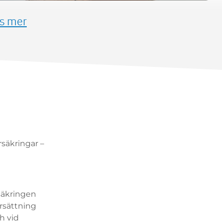
s mer
rsäkringar –
rsäkringen
ersättning
h vid