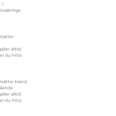
 I
örsäkrings
rsätter
ller alltid
an du hitta
rsätter bland
tående
ller alltid
an du hitta