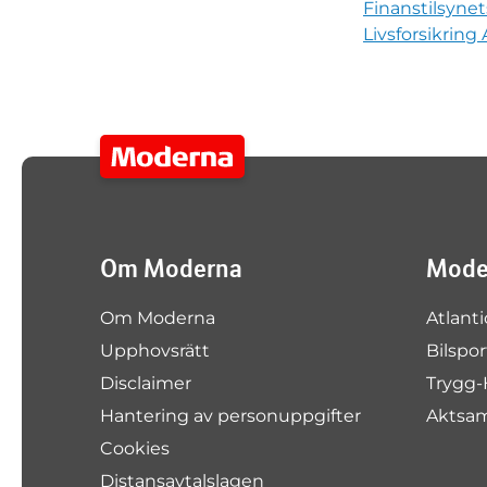
Finanstilsynet
Livsforsikring
Om Moderna
Moder
Om Moderna
Atlanti
Upphovsrätt
Bilspo
Disclaimer
Trygg-
Hantering av personuppgifter
Aktsa
Cookies
Distansavtalslagen