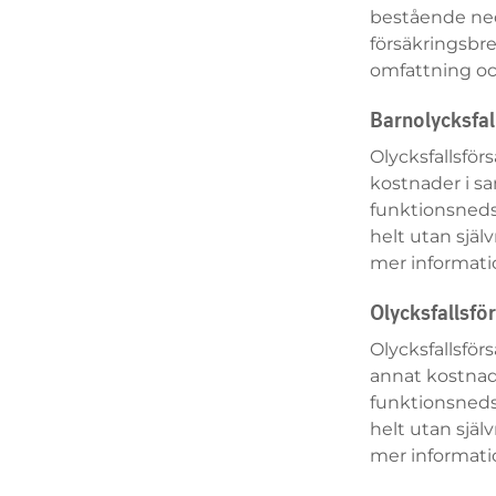
bestående neds
försäkringsbre
omfattning oc
Barnolycksfal
Olycksfallsfö
kostnader i s
funktionsnedsä
helt utan själv
mer informati
Olycksfallsfö
Olycksfallsfö
annat kostnad
funktionsnedsä
helt utan själv
mer informati