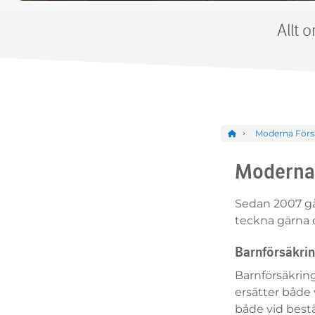
Allt 
Moderna Förs
Moderna 
Sedan 2007 går
teckna gärna 
Barnförsäkri
Barnförsäkring
ersätter både 
både vid best