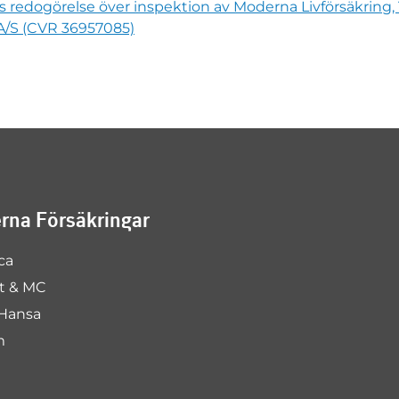
s redogörelse över inspektion av Moderna Livförsäkring,
 A/S (CVR 36957085)
na Försäkringar
ca
rt & MC
Hansa
m