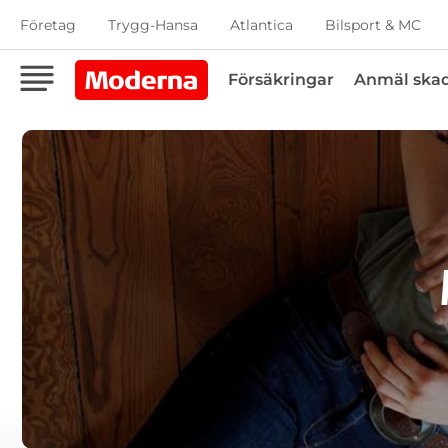
Företag
Trygg-Hansa
Atlantica
Bilsport & MC
Försäkringar
Anmäl ska