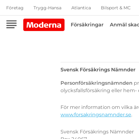
Företag
Trygg-Hansa
Atlantica
Bilsport & MC
Försäkringar
Anmäl ska
Svensk Försäkrings Nämnder
Svensk
Personförsäkringsnämnden
pr
Försäkrings
olycksfallsförsäkring eller hem-
Nämnder
För mer information om vilka 
www.forsakringsnamnder.se
.
Svensk Försäkrings Nämnder