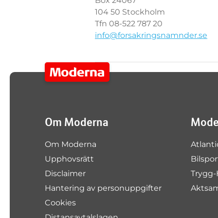
Box 24067
104 50 Stockholm
Tfn 08-522 787 20
info@forsakringsnamnder.se
Om Moderna
Moder
Om Moderna
Atlanti
Upphovsrätt
Bilspo
Disclaimer
Trygg-
Hantering av personuppgifter
Aktsa
Cookies
Distansavtalslagen