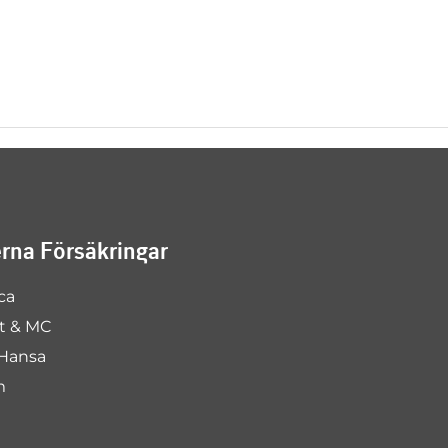
na Försäkringar
ca
rt & MC
Hansa
m