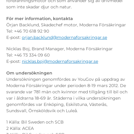
förbränningsmotor och som använder sig av drivmedel
som inte skadar djur och natur.
För mer information, kontakta
Örjan Backlund, Skadechef motor, Moderna Försäkringar
Tel: +46 70 618 92 90
E-post:
orjan.backlund@modernaforsakringar.se
Nicklas Boj, Brand Manager, Moderna Försäkringar
Tel: +46 73 334 09 60
E-post:
nicklas.boj@modernaforsakringar.se
Om undersökningen
Undersökningen genomfördes av YouGov på uppdrag av
Moderna Försäkringar under perioden 8-19 mars 2012. De
svarande var 781 män och kvinnor med tillgång till bil och
var i åldrarna 18-69 år. Städerna i vilka undersökningen
genomfördes var Enköping, Eskilstuna, Västerås,
Sundsvall, Örnsköldsvik och Luleå.
1
Källa: Bil Sweden och SCB
2
Källa: ACEA