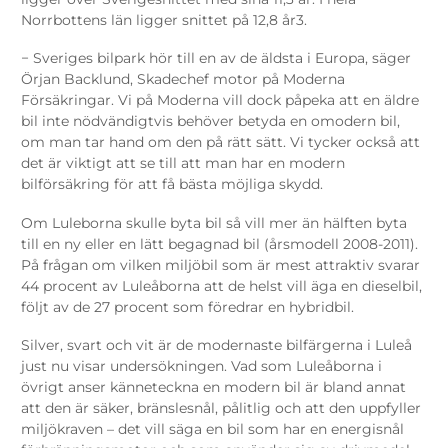
Norrbottens län ligger snittet på 12,8 år
3
.
−
Sveriges bilpark hör till en av de äldsta i Europa, säger
Örjan Backlund, Skadechef motor på Moderna
Försäkringar. Vi på Moderna vill dock påpeka att en äldre
bil inte nödvändigtvis behöver betyda en omodern bil,
om man tar hand om den på rätt sätt. Vi tycker också att
det är viktigt att se till att man har en modern
bilförsäkring för att få bästa möjliga skydd.
Om Luleborna skulle byta bil så vill mer än hälften byta
till en ny eller en lätt begagnad bil (årsmodell 2008-2011).
På frågan om vilken miljöbil som är mest attraktiv svarar
44 procent av Luleåborna att de helst vill äga en dieselbil,
följt av de 27 procent som föredrar en hybridbil.
Silver, svart och vit är de modernaste bilfärgerna i Luleå
just nu visar undersökningen. Vad som Luleåborna i
övrigt anser känneteckna en modern bil är bland annat
att den är säker, bränslesnål, pålitlig och att den uppfyller
miljökraven – det vill säga en bil som har en energisnål