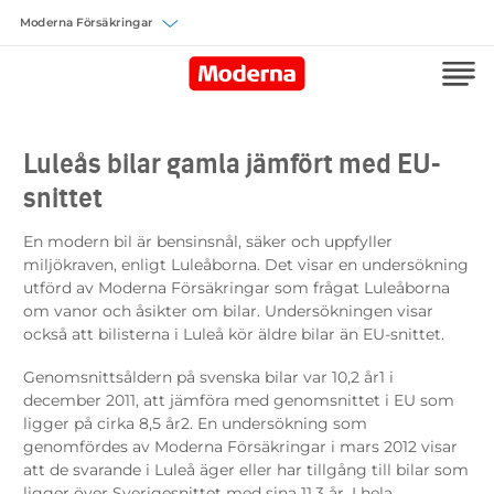
Välj försäkring
Luleås bilar gamla jämfört med EU-
snittet
En modern bil är bensinsnål, säker och uppfyller
miljökraven, enligt Luleåborna. Det visar en undersökning
utförd av Moderna Försäkringar som frågat Luleåborna
om vanor och åsikter om bilar. Undersökningen visar
också att bilisterna i Luleå kör äldre bilar än EU-snittet.
Genomsnittsåldern på svenska bilar var 10,2 år
1
i
december 2011, att jämföra med genomsnittet i EU som
ligger på cirka 8,5 år
2
. En undersökning som
genomfördes av Moderna Försäkringar i mars 2012 visar
att de svarande i Luleå äger eller har tillgång till bilar som
ligger över Sverigesnittet med sina 11,3 år. I hela