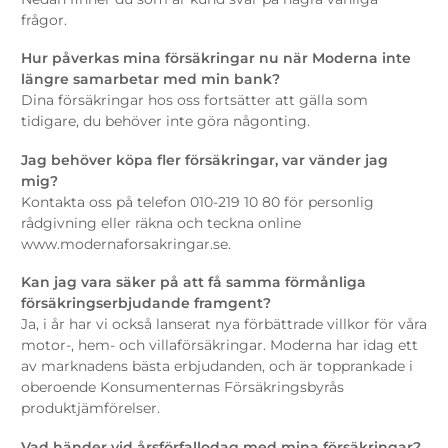
frågor.
Hur påverkas mina försäkringar nu när Moderna inte
längre samarbetar med min bank?
Dina försäkringar hos oss fortsätter att gälla som
tidigare, du behöver inte göra någonting.
Jag behöver köpa fler försäkringar, var vänder jag
mig?
Kontakta oss på telefon 010-219 10 80 för personlig
rådgivning eller räkna och teckna online
www.modernaforsakringar.se.
Kan jag vara säker på att få samma förmånliga
försäkringserbjudande framgent?
Ja, i år har vi också lanserat nya förbättrade villkor för våra
motor-, hem- och villaförsäkringar. Moderna har idag ett
av marknadens bästa erbjudanden, och är topprankade i
oberoende Konsumenternas Försäkringsbyrås
produktjämförelser.
Vad händer vid årsförfallodag med mina försäkringar?