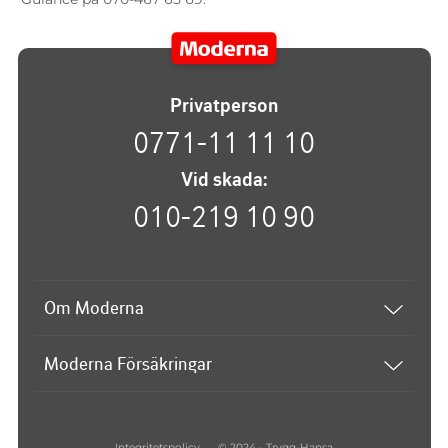
Privatperson
0771-11 11 10
Vid skada:
010-219 10 90
Om Moderna
Om Moderna
Moderna Försäkringar
Upphovsrätt
Atlantica
Disclaimer
Bilsport & MC
Hantering av personuppgifter
Integritetspolicy
© 2024 - Trygg-Hansa