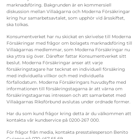
marknadsföring. Bakgrunden är en kommersiell
diskussion mellan Villaägarna och Moderna Försäkringar
kring hur samarbetsavtalet, som upphör vid årsskiftet,
ska tolkas.
Konsumentverket har nu skickat en skrivelse till Moderna
Försäkringar med frågor om bolagets marknadsföring till
Villaägarnas medlemmar, som Moderna Försäkringar nu
ska yttra sig över. Därefter fattar Konsumentverket sitt
beslut. Moderna Försäkringar anser att varje
försäkringstagare har tecknat en individuell försäkring
med individuella villkor och med individuella
förfallodatum. Moderna Försäkringars huvudsyfte med
informationen till försäkringstagarna är att värna om
försäkringstagarnas intressen och att samarbetet med
Villaägarnas Riksförbund avslutas under ordnade former.
Har du som kund frågor kring detta är du välkommen att
kontakta vår kundservice på 0200-267 000.
För frågor från media, kontakta presstalesperson Benito
Guiance på 070-467 65 69.