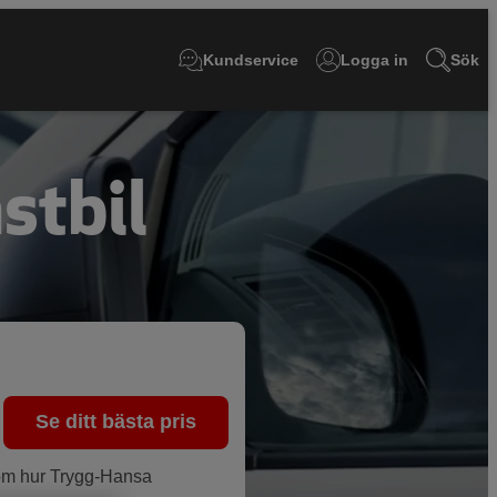
Kundservice
Logga in
Sök
astbil
Se ditt bästa pris
n om hur Trygg-Hansa