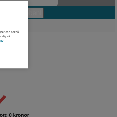
 bil på webben!
älper oss också
r dig att
icy
tt: 0 kronor