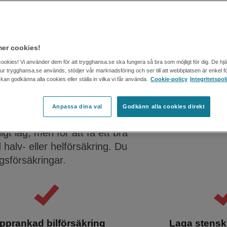
0 % rabatt
när du
försäkrar företagets
er cookies!
cookies! Vi använder dem för att trygghansa.se ska fungera så bra som möjligt för dig. De hj
 hur trygghansa.se används, stödjer vår marknadsföring och ser till att webbplatsen är enkel fö
an godkänna alla cookies eller ställa in vilka vi får använda.
Cookie-policy
Integritetspol
 lastbil
Anpassa dina val
Godkänn alla cookies direkt
kförsäkring, halvförsäkring och
gt lag, men för att få ett bra
 halv- eller helförsäkring. Du
gsförsäkringar.
pprankad bilförsäkring
Laga stensko