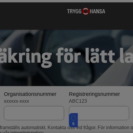
kring för lätt l
Organisationsnummer
Registreringsnummer
xxxxxx-xxxx
ABC123
g framställs automatiskt. Kontakta oss vid frågor. För informatio
e vår integritetspolicy
.