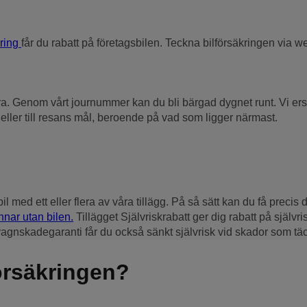
kring
får du rabatt på företagsbilen. Teckna bilförsäkringen via 
 köra. Genom vårt journummer kan du bli bärgad dygnet runt. Vi e
e eller till resans mål, beroende på vad som ligger närmast.
ed ett eller flera av våra tillägg. På så sätt kan du få precis d
nnar utan bilen.
Tillägget Självriskrabatt ger dig rabatt på självr
 vagnskadegaranti får du också sänkt självrisk vid skador som tä
försäkringen?