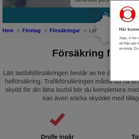
Just nu:
1
Här komm
Hem
Företag
Försäkringar
Lätt lastbil
Japp, vi har 
att följa upp
använda. Du k
Försäkring för lätt
Lätt lastbilsförsäkringen består av tre delar: trafi
helförsäkring. Trafikförsäkringen måste du ha enli
skydd för din lätta lastbil bör du komplettera med
kan även stärka skyddet med tilläg
Drulle ingår
To