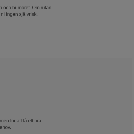
en och humöret. Om rutan
 ni ingen självrisk.
en för att få ett bra
behov.