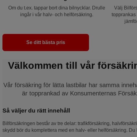
Om du t.ex. tappar bort dina bilnycklar. Drulle
Välj Bilfö
ingår i vår halv- och helförsäkring.
topprankas
jämför
Se ditt bästa pris
Välkommen till vår försäkring
Vår försäkring för lätta lastbilar har samma inneh
är topprankad av Konsumenternas Försäk
Så väljer du rätt innehåll
Bilförsäkringen består av tre delar: trafikförsäkring, halvförsäkr
skydd bör du komplettera med en halv- eller helförsäkring. Du 