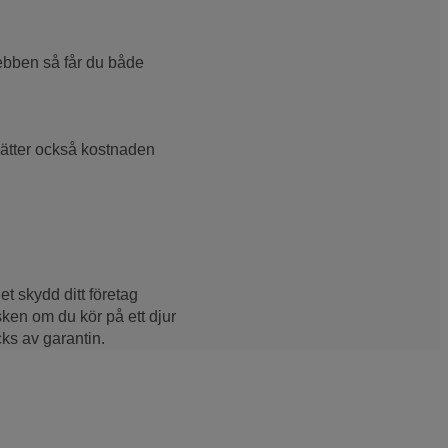
webben så får du både
rsätter också kostnaden
et skydd ditt företag
isken om du kör på ett djur
cks av garantin.