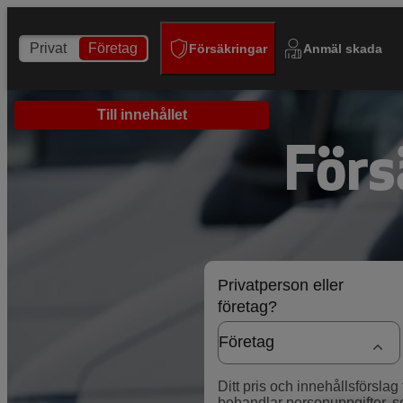
Privat
Företag
Försäkringar
Anmäl skada
Till innehållet
Försä
Privatperson eller
företag?
Ditt pris och innehållsförsla
behandlar personuppgifter,
s