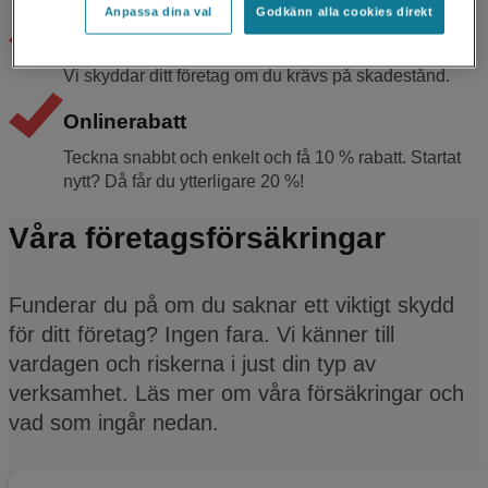
Anpassa dina val
Godkänn alla cookies direkt
Ansvarsförsäkring
Vi skyddar ditt företag om du krävs på skadestånd.
Onlinerabatt
Teckna snabbt och enkelt och få 10 % rabatt. Startat
nytt? Då får du ytterligare 20 %!
Våra företagsförsäkringar
Funderar du på om du saknar ett viktigt skydd
för ditt företag? Ingen fara. Vi känner till
vardagen och riskerna i just din typ av
verksamhet. Läs mer om våra försäkringar och
vad som ingår nedan.