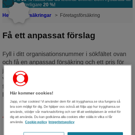
du ytterligare
20 %!
Hem
Försäkringar
Företagsförsäkring
Få ett anpassat förslag
Fyll i ditt organisationsnummer i sökfältet ovan
och få en anpassad försäkring och ett pris för
just ditt företag. Visar det sig att du har en
verksamhet som det inte går att teckna en
försäkring för online?
Kontakta oss!
Vi har
Här kommer cookies!
lösningar som passar de flesta
Japp, vi har cookies! Vi använder dem för att trygghansa.se ska fungera så
bra som möjligt för dig. De hjälper oss också att följa upp hur trygghansa.se
används, stödjer vår marknadsföring och ser till att webbplatsen är enkel för
En vardag utan avbrott
dig att använda. Du kan godkänna alla cookies eller ställa in vilka vi får
använda.
Cookie-policy
Integritetspolicy
Vi ser till att verksamheten kan rulla på som vanligt
om något oväntat händer.