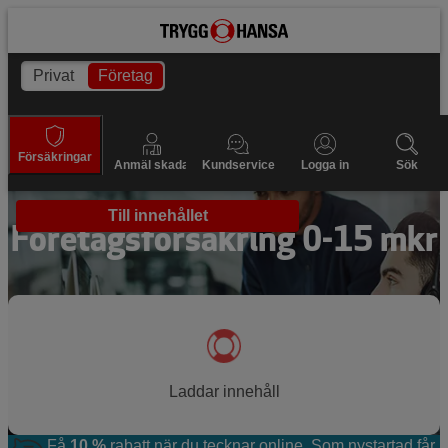
Privat
Företag
Försäkringar
Anmäl skada
Kundservice
Logga in
Sök
Till innehållet
Företagsförsäkring 0-15 mkr
Laddar innehåll
Få
10 %
rabatt när du tecknar online. Som nystartad får