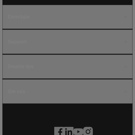
Genvägar
Support
Smarta tips
Om oss