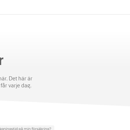
r
är. Det här är
år varje dag.
gningstid på min försäkring?